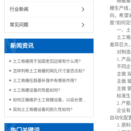
随着基
栅生产线
行业新闻
向，希望
度?如何
常见问题
一、土
N
土工格
差异巨大
新闻资讯
对制造
1. 
土工格栅用于加固老旧边坡有什么用?
不同企
怎样判断土工格栅的网孔尺寸是否达标?
主做 
土工格栅在路基补强中有哪些作用?
主做 
主做 
土工格栅设备的性能如何?
标准生
如何正确维护土工格栅设备，以延长使用寿命
2. 
双向土工格栅设备的耐久性如何?
企业有
自动化配
K
3. 
热门关键词