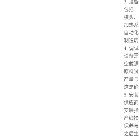
3. 
包括：
模头、
加热系
自动化
制造周
4. 调
设备需
空载调
原料试
产量与
这是确
5. 安
供应商
安装指
产线操
保养与
之后生