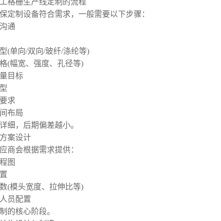
工格栅生产线定制的流程
保定制设备符合需求，一般需要以下步骤：
求沟通
型(单向/双向/玻纤/涤纶等)
格(幅宽、强度、孔径等)
量目标
型
要求
间布局
详细，后期偏差越小。
工艺方案设计
应商会根据需求提供：
程图
置
数(模头宽度、拉伸比等)
人员配置
制的核心阶段。