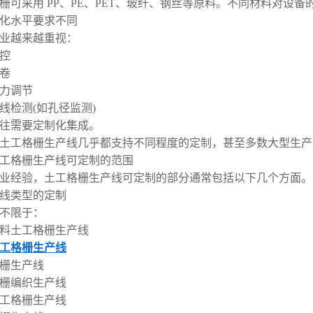
栅可采用 PP、PE、PET、玻纤、钢丝等原料。不同材料对设
自动化水平要求不同
业越来越重视：
控
卷
力调节
线检测(如孔径监测)
往需要定制化集成。
土工格栅生产线几乎都支持不同程度的定制，甚至多数大型生产
工格栅生产线可定制的范围
业经验，土工格栅生产线可定制的部分通常包括以下几个方面。
生产线类型的定制
不限于：
料土工格栅生产线
工格栅生产线
栅生产线
栅编织生产线
工格栅生产线