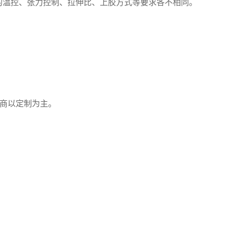
备的温控、张力控制、拉伸比、上胶方式等要求各不相同。
商以定制为主。