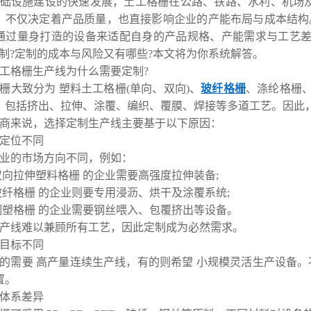
础设施建设的快速发展，土工格栅在公路、铁路、水利、机场及
，不仅决定着产品质量，也直接影响企业的产能布局与成本结构
通过量身打造的设备来适配自身的产品规格、产能需求与工艺差
定制?定制的成本与风险又有哪些?本文将为你系统解答。
工格栅生产线为什么需要定制?
栅大致分为 塑料土工格栅(单向、双向)、
玻纤格栅
、涤纶格栅、
，包括挤出、拉伸、涂覆、编织、覆膜、焊接等多道工艺。因此
商来说，选择定制生产线主要基于以下原因：
产品定位不同
业的市场方向不同，例如：
双向拉伸塑料格栅 的企业需要高强度拉伸装备;
玻纤格栅 的企业则要专用浸沥、烘干及涂覆系统;
钢塑格栅 的企业需要钢丝喂入、包覆挤出等设备。
产线难以兼顾所有工艺，因此定制成为必然需求。
产能目标不同
的需要 高产量连续生产线，有的则希望 小规模灵活生产设备
置。
原料体系差异