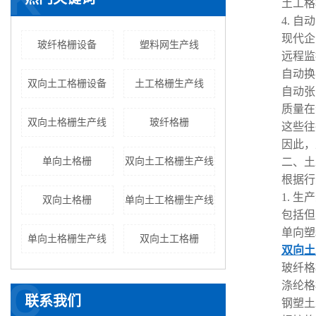
土工格
4. 
现代企
玻纤格栅设备
塑料网生产线
远程监
自动换
双向土工格栅设备
土工格栅生产线
自动张
质量在
双向土格栅生产线
玻纤格栅
这些往
因此，
单向土格栅
双向土工格栅生产线
二、土
根据行
1. 
双向土格栅
单向土工格栅生产线
包括但
单向塑
单向土格栅生产线
双向土工格栅
双向土
玻纤格
C
涤纶格
联系我们
钢塑土