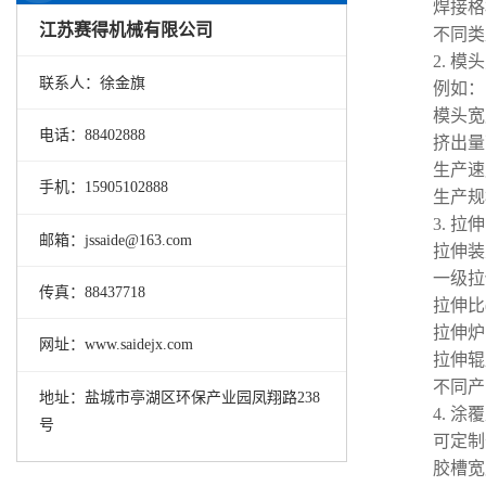
焊接格
江苏赛得机械有限公司
不同类
2. 
联系人：徐金旗
例如：
模头宽度
电话：88402888
挤出量可从
生产速度
手机：15905102888
生产规
3. 
邮箱：jssaide@163.com
拉伸装
一级拉
传真：88437718
拉伸比(如
拉伸炉
网址：www.saidejx.com
拉伸辊
不同产
地址：盐城市亭湖区环保产业园凤翔路238
4. 
号
可定制
胶槽宽