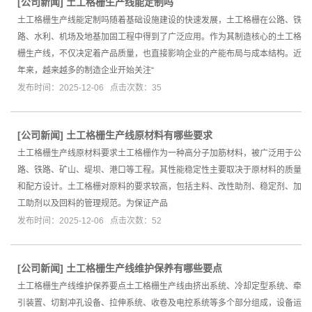
[
公司新闻
]
土工格栅生产线能定制吗
土工格栅生产线能定制吗随着基础设施建设的快速发展，土工格栅在公路、铁
路、水利、机场及地基加固工程中得到了广泛应用。作为其制造核心的土工格
栅生产线，不仅决定着产品质量，也直接影响企业的产能布局与成本结构。近
年来，越来越多的制造企业开始关注“
发布时间：2025-12-06 点击次数：35
[
公司新闻
]
土工格栅生产线原材料有哪些要求
土工格栅生产线原材料要求土工格栅作为一种高分子加筋材料，被广泛用于公
路、铁路、矿山、堤坝、港口等工程。其性能稳定性主要取决于原材料的质量
和配方设计。土工格栅对原料的要求较高，包括主料、改性助剂、稳定剂、加
工助剂以及回料的管理规范。为保证产品
发布时间：2025-12-06 点击次数：52
[
公司新闻
]
土工格栅生产线维护保养有哪些要点
土工格栅生产线维护保养要点土工格栅生产线由挤出系统、冷却定型系统、牵
引装置、切割冲孔设备、拉伸系统、收卷及电控系统等多个部分组成，设备运