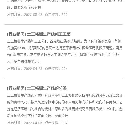
定向结构，充分利用织物中纱线力，改善其力学性能，使其具有良好的抗拉强
度，抗撕裂强度和耐蠕
发布时间：2022-05-18 点击次数：310
[
行业新闻
]
土工格栅生产线施工工艺
土工格栅生产线施工工艺1、首先放出路基边坡线，为了保证路基宽度，每侧
各加宽0.5m，把晾晒好的基底土进行整平后用25T振动压路机静压两遍，再用
50T震压四遍，不平整的地方人工配合整平。2、铺垫0.3m厚的中（粗）砂，
人工配合机械整平后，
发布时间：2022-04-23 点击次数：224
[
行业新闻
]
土工格栅生产线的分类
土工格栅生产线的分类塑料双向塑料土工格栅经过拉伸形成的具有方形或矩形
的聚合物网材，按其制造时拉伸方向的不同可为单向拉伸和双向拉伸两种。它
是在经挤压制出的聚合物板材（原料多为聚丙烯或高密度聚乙烯）上冲孔，然
后在加热条件下施行定向拉伸。单向拉伸
发布时间：2022-04-06 点击次数：132