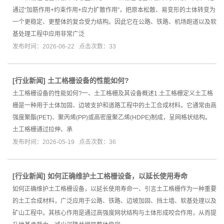
通过“加筋作用+约束作用+应力扩散作用”，把原本松散、易变形的土体转变为
一个更稳定、更整体的复合受力结构。因此它在公路、铁路、机场跑道以及软
基处理工程中应用非常广泛
发布时间：2026-06-22 点击次数：33
[
行业新闻
]
土工格栅设备的性能如何?
土工格栅设备的性能如何?一、土工格栅及其设备概述1.土工格栅定义土工格
栅是一种用于土体加固、边坡支护和道路工程中的土工合成材料。它通常由高
强度聚酯(PET)、聚丙烯(PP)或高密度聚乙烯(HDPE)制成，呈网格状结构。
土工格栅通过拉伸、承
发布时间：2026-05-19 点击次数：36
[
行业新闻
]
如何正确维护土工格栅设备，以延长使用寿命
如何正确维护土工格栅设备，以延长使用寿命一、引言土工格栅作为一种重要
的土工合成材料，广泛应用于公路、铁路、边坡加固、挡土墙、软基处理以及
矿山工程中。其核心作用是通过高强度网状结构与土体形成咬合作用，从而提