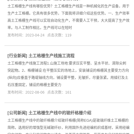
土工格栅生产线有哪些优势？土工格栅生产线是一种机械化的生产设备，用于
生产土工格栅。它具有很多优势，下面我将详细介绍这些优势。一、生产效率
高土工格栅生产线可以实现自动化生产，不需要人工干预，大大提高了生产效
率。与人工制作相比，生产线可以在短时
发布时间：2023-04-24 点击次数：119
[
行业新闻
]
土工格栅生产线施工流程
土工格栅生产线施工流程1.山施工场地:要求压实平整、呈水平状、清除尖刺
突起物。2、格栅铺设:在平整压实的场地上，安装铺设的格栅其主要受力方向
(纵向)应垂直于路堤轴线方向，铺设要平整，无皱折，尽量张紧。用插钉及土
石压重固定，铺设的格栅主要受力
发布时间：2022-08-06 点击次数：161
[
公司新闻
]
土工格栅生产线中的玻纤格栅介绍
土工格栅生产线中的玻纤格栅介绍玻纤格栅(简称EGA)是玻璃纤维土工格栅的
简称。选用好的增强型无碱玻纤纱，利用国外先进经编机织成基材，采用经编