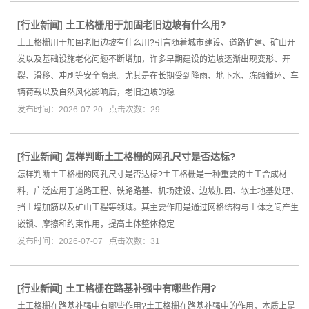
[
行业新闻
]
土工格栅用于加固老旧边坡有什么用?
土工格栅用于加固老旧边坡有什么用?引言随着城市建设、道路扩建、矿山开
发以及基础设施老化问题不断增加，许多早期建设的边坡逐渐出现变形、开
裂、滑移、冲刷等安全隐患。尤其是在长期受到降雨、地下水、冻融循环、车
辆荷载以及自然风化影响后，老旧边坡的稳
发布时间：2026-07-20 点击次数：29
[
行业新闻
]
怎样判断土工格栅的网孔尺寸是否达标?
怎样判断土工格栅的网孔尺寸是否达标?土工格栅是一种重要的土工合成材
料，广泛应用于道路工程、铁路路基、机场建设、边坡加固、软土地基处理、
挡土墙加筋以及矿山工程等领域。其主要作用是通过网格结构与土体之间产生
嵌锁、摩擦和约束作用，提高土体整体稳定
发布时间：2026-07-07 点击次数：31
[
行业新闻
]
土工格栅在路基补强中有哪些作用?
土工格栅在路基补强中有哪些作用?土工格栅在路基补强中的作用，本质上是