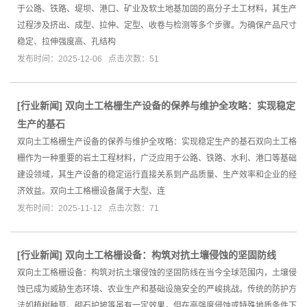
于公路、铁路、堤坝、港口、矿业及软土地基加固的高分子土工材料，其生产
过程涉及挤出、成型、拉伸、定型、收卷与检测等多个步骤。为确保产品尺寸
稳定、拉伸强度高、孔结构
发布时间：2025-12-06 点击次数：51
[
行业新闻
]
双向土工格栅生产设备的保养与维护全攻略：实现稳定
生产的基石
双向土工格栅生产设备的保养与维护全攻略：实现稳定生产的基石双向土工格
栅作为一种重要的岩土工程材料，广泛应用于公路、铁路、水利、港口等基础
建设领域，其生产设备的稳定运行直接关系到产品质量、生产效率和企业的经
济效益。双向土工格栅设备属于大型、连
发布时间：2025-11-12 点击次数：71
[
行业新闻
]
双向土工格栅设备：构筑对抗土壤侵蚀的坚固防线
双向土工格栅设备：构筑对抗土壤侵蚀的坚固防线在当今全球范围内，土壤侵
蚀已成为威胁生态环境、农业生产和基础设施安全的严峻挑战。传统的防护方
法如植树种草、砌石护坡等虽有一定效果，但在高强度侵蚀或特殊地质条件下