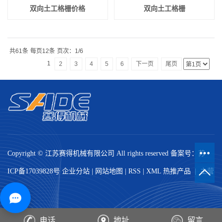
双向土工格栅价格
双向土工格栅
共61条
每页12条
页次：1/6
1
2
3
4
5
6
下一页
尾页
Copyright © 江苏赛得机械有限公司 All rights reserved 备案号：
苏
ICP备17039828号
企业分站
|
网站地图
|
RSS
|
XML
热推产品
| 主营
区域：
电话
地址
留言