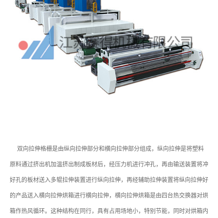
双向拉伸格栅是由纵向拉伸部分和横向拉伸部分组成，纵向拉伸是将塑料
原料通过挤出机加温挤出制成板材后，经压力机进行冲孔，再由输送装置将冲
好孔的板材送入多辊拉伸装置进行纵向拉伸，再经辅助拉伸装置将纵向拉伸好
的产品送入横向拉伸烘箱进行横向拉伸，横向拉伸烘箱是由四台热交换器对烘
箱作热风循环。这种结构在同行，具有占用场地小，特别节能，同时对烘箱内