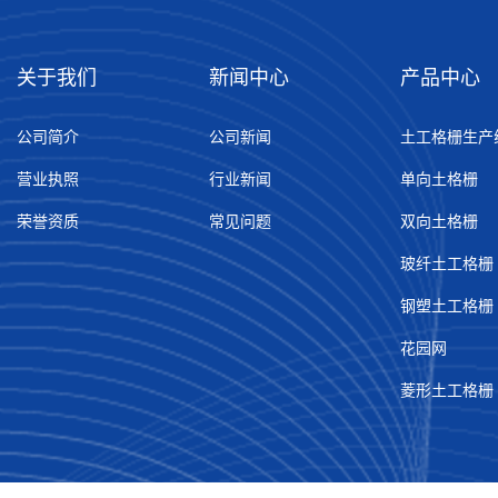
关于我们
新闻中心
产品中心
公司简介
公司新闻
土工格栅生产
营业执照
行业新闻
单向土格栅
荣誉资质
常见问题
双向土格栅
玻纤土工格栅
钢塑土工格栅
花园网
菱形土工格栅
Copyright © 江苏赛得机械有限公司 All rights reserved 备案号：
苏ICP备