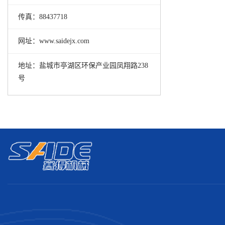
传真：88437718
网址：www.saidejx.com
地址：盐城市亭湖区环保产业园凤翔路238
号