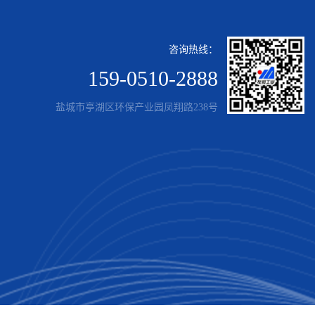
咨询热线：
159-0510-2888
盐城市亭湖区环保产业园凤翔路238号