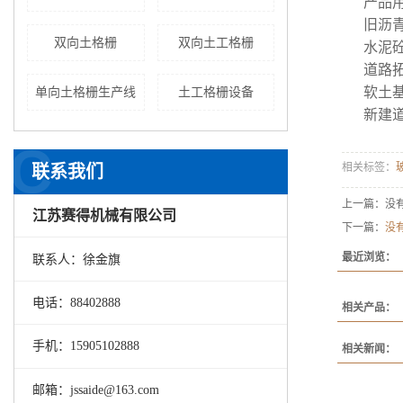
产品
旧沥
双向土格栅
双向土工格栅
水泥
道路
单向土格栅生产线
土工格栅设备
软土
新建
C
相关标签：
联系我们
上一篇：没
江苏赛得机械有限公司
下一篇：
没
最近浏览：
联系人：徐金旗
电话：88402888
相关产品：
手机：15905102888
相关新闻：
邮箱：jssaide@163.com