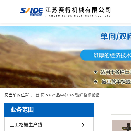
您当前的位置 ：
首 页
>>
产品中心
>>
玻纤格栅设备
业务范围
土工格栅生产线