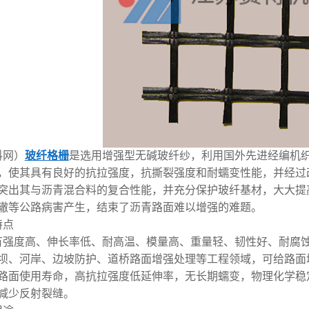
料网
）
玻纤格栅
是选用增强型无碱玻纤纱，利用国外先进经编机
，使其具有良好的抗拉强度，抗撕裂强度和耐蠕变性能，并经过
突出其与沥青混合料的复合性能，并充分保护玻纤基材，大大提
辙等公路病害产生，结束了沥青路面难以增强的难题。
特点
有强度高、伸长率低、耐高温、模量高、重量轻、韧性好、耐腐
坝、河岸、边坡防护、道桥路面增强处理等工程领域，可给路面
路面使用寿命，高抗拉强度低延伸率，无长期蠕变，物理化学稳
减少反射裂缝。