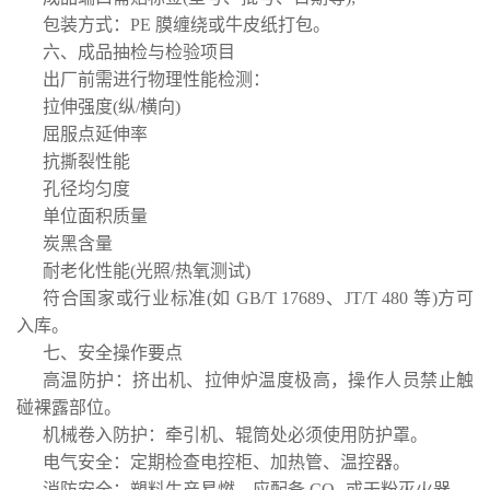
包装方式：PE 膜缠绕或牛皮纸打包。
六、成品抽检与检验项目
出厂前需进行物理性能检测：
拉伸强度(纵/横向)
屈服点延伸率
抗撕裂性能
孔径均匀度
单位面积质量
炭黑含量
耐老化性能(光照/热氧测试)
符合国家或行业标准(如 GB/T 17689、JT/T 480 等)方可
入库。
七、安全操作要点
高温防护：挤出机、拉伸炉温度极高，操作人员禁止触
碰裸露部位。
机械卷入防护：牵引机、辊筒处必须使用防护罩。
电气安全：定期检查电控柜、加热管、温控器。
消防安全：塑料生产易燃，应配备 CO₂ 或干粉灭火器。