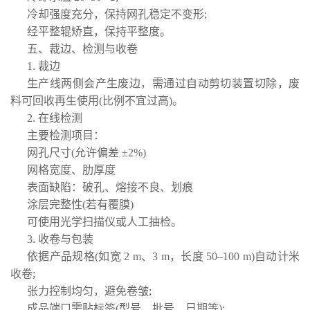
冷却强度充分，保持网孔稳定不变形;
经平整辊矫直，保持平整度。
五、裁边、检测与收卷
1. 裁边
生产线两侧会产生废边，需通过自动剪切装置切除，废
料可回收再生使用(比例不宜过高)。
2. 在线检测
主要检测项目：
网孔尺寸(允许偏差 ±2%)
网格宽度、肋厚度
表面缺陷：破孔、熔接不良、划痕
涂层完整性(若有覆膜)
可使用光学扫描仪或人工抽检。
3. 收卷与包装
依据产品规格(如宽 2 m、3 m，长度 50–100 m)自动计米
收卷;
张力控制均匀，避免卷皱;
成品端口需贴标签(型号、批号、日期等);