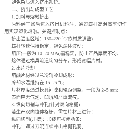
避免杂质进入挤出系统。
二、挤出与成型工艺
1. 加料与熔融挤出
原料经干燥后进入挤出机料斗，通过螺杆高温高剪切作
用实现塑化熔融。关键控制点：
挤出温度区域：150–220 ℃(依材质调整)
螺杆转速保持稳定，避免熔体波动;
熔压(一般为 10–20 MPa)需稳定，防止产品厚度不均;
熔体通过模具流道均匀分布，形成宽幅片材。
2. 出片冷却
熔融片材经过急冷辊冷却成形：
冷却水温维持在 15–25 ℃;
片材厚度通过模具间隙和辊距调整，一般为 2–5 mm;
表面应无气泡、凹坑和严重流痕。
3. 纵向切割与冲孔(针对双向格栅)
若生产双向拉伸格栅，需在片材上进行：
纵向切割(开槽)：形成可拉伸肋条;
冲孔：通过刀辊连续冲出格栅孔洞。