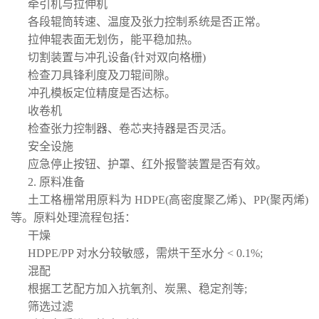
牵引机与拉伸机
各段辊筒转速、温度及张力控制系统是否正常。
拉伸辊表面无划伤，能平稳加热。
切割装置与冲孔设备(针对双向格栅)
检查刀具锋利度及刀辊间隙。
冲孔模板定位精度是否达标。
收卷机
检查张力控制器、卷芯夹持器是否灵活。
安全设施
应急停止按钮、护罩、红外报警装置是否有效。
2. 原料准备
土工格栅常用原料为 HDPE(高密度聚乙烯)、PP(聚丙烯)
等。原料处理流程包括：
干燥
HDPE/PP 对水分较敏感，需烘干至水分 < 0.1%;
混配
根据工艺配方加入抗氧剂、炭黑、稳定剂等;
筛选过滤