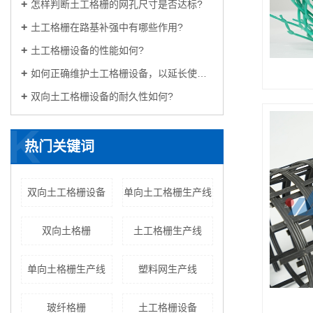
怎样判断土工格栅的网孔尺寸是否达标?
土工格栅在路基补强中有哪些作用?
土工格栅设备的性能如何?
如何正确维护土工格栅设备，以延长使用寿命
双向土工格栅设备的耐久性如何?
K
热门关键词
双向土工格栅设备
单向土工格栅生产线
双向土格栅
土工格栅生产线
单向土格栅生产线
塑料网生产线
玻纤格栅
土工格栅设备