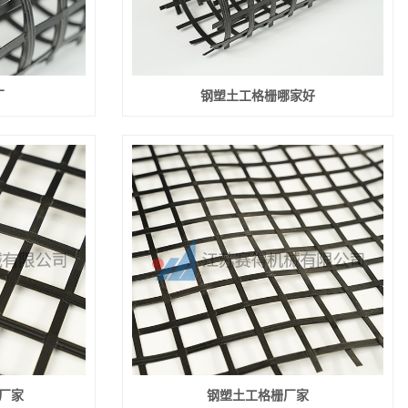
厂
钢塑土工格栅哪家好
厂家
钢塑土工格栅厂家