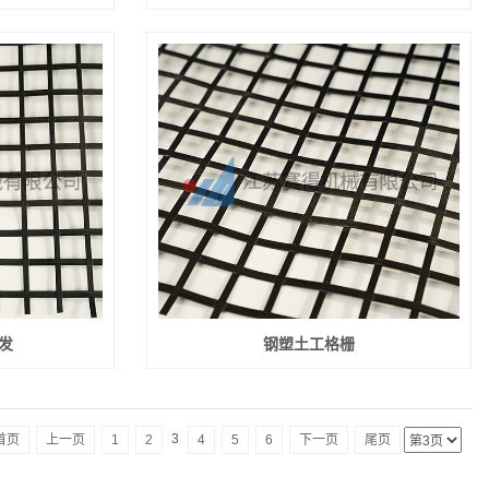
发
钢塑土工格栅
3
首页
上一页
1
2
4
5
6
下一页
尾页