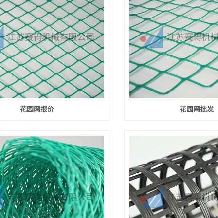
花园网报价
花园网批发