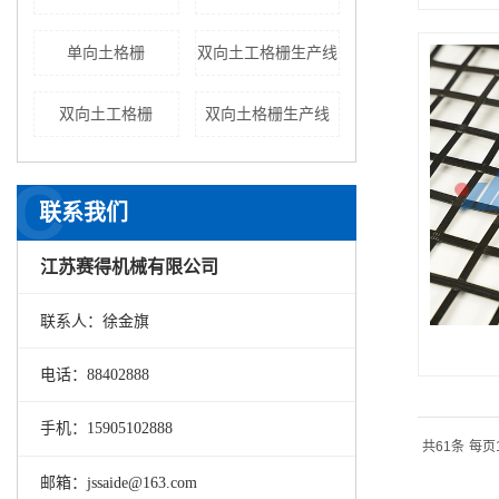
单向土格栅
双向土工格栅生产线
双向土工格栅
双向土格栅生产线
C
联系我们
江苏赛得机械有限公司
联系人：徐金旗
电话：88402888
手机：15905102888
共61条
每页
邮箱：jssaide@163.com