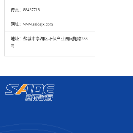
传真：88437718
网址：www.saidejx.com
地址：盐城市亭湖区环保产业园凤翔路238
号