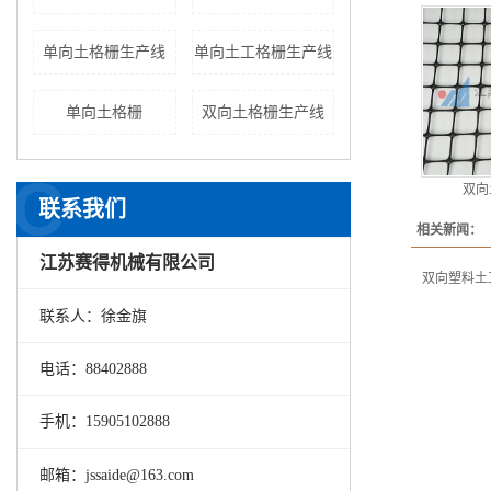
单向土格栅生产线
单向土工格栅生产线
单向土格栅
双向土格栅生产线
C
双向
联系我们
相关新闻：
江苏赛得机械有限公司
双向塑料土
联系人：徐金旗
电话：88402888
手机：15905102888
邮箱：jssaide@163.com