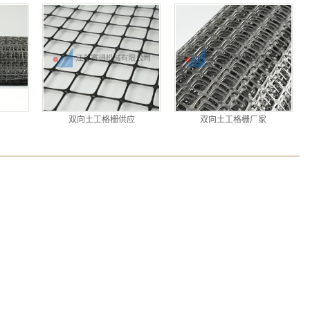
双向土工格栅供应
双向土工格栅厂家