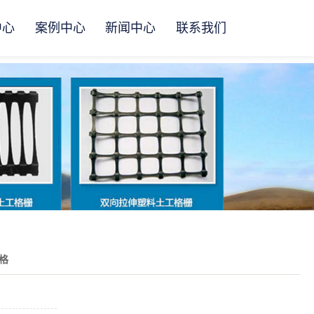
中心
案例中心
新闻中心
联系我们
格