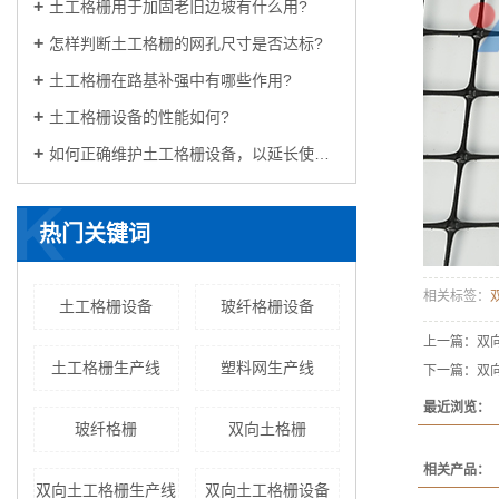
土工格栅用于加固老旧边坡有什么用?
怎样判断土工格栅的网孔尺寸是否达标?
土工格栅在路基补强中有哪些作用?
土工格栅设备的性能如何?
如何正确维护土工格栅设备，以延长使用寿命
K
热门关键词
相关标签：
土工格栅设备
玻纤格栅设备
上一篇：
双
土工格栅生产线
塑料网生产线
下一篇：
双
最近浏览：
玻纤格栅
双向土格栅
相关产品：
双向土工格栅生产线
双向土工格栅设备