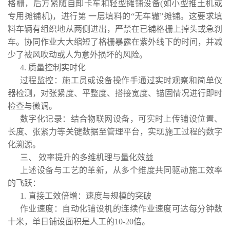
格栅，后方紧随自卸卡车和轻型摊铺设备(如小型推土机或
专用摊铺机)，进行第 一层填料的“无车辙”摊铺。这要求填
料车辆有组织地从两侧进出，严禁在已铺格栅上掉头或急刹
车。协同作业大大缩短了格栅暴露在紫外线下的时间，并减
少了被风吹动或人为意外损坏的风险。
4. 质量控制实时化
过程监控：施工员或设备操作手通过实时观察和简单仪
器检测，对张紧度、平整度、搭接宽度、锚固情况进行即时
检查与微调。
数字化记录：结合物联网设备，可实时上传铺设位置、
长度、张紧力等关键数据至管理平台，实现施工过程的数字
化溯源。
三、 效率提升的多维机理与量化效益
上述设备与工艺的革新，从多个维度共同驱动施工效率
的飞跃：
1. 直接工效倍增：速度与规模的突破
作业速度：自动化铺设机的连续作业速度可达每分钟数
十米，单日铺设面积是人工的10-20倍。