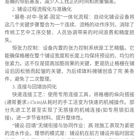
准确的导航基准，减少人工找正的时间和质量偏差。
2. 铺设过程流程化与准确化
“展卷-对中-张紧-固定”一体化流程：自动化铺设设备将
这几个关键步骤整合为一个连续、流畅的动作序列，消除了
传统工艺中工序交替、人员协调带来的时间浪费和精度损
失。
恒张力控制：设备内置的张力控制系统是工艺精髓。它
能确保格栅在整个铺设宽度和长度上均保持预设的、均匀的
张紧力。这不仅是提高加筋效果的关键，更是防止格栅在铺
设后因松弛而起皱的关键，为后续填料摊铺创造了完 美条
件，避免了二次整理。
3. 连接与回填协同化
快速连接工艺：使用专用连接工具，将格栅的纵向搭接
(通常要求≥15cm)从耗时的手工活变为快速的机械操作。部
分先进工艺甚至实现了无搭接的机械连接(如专用锁扣连
接)，进一步节省材料、提升整体性。
“铺设-回填”无缝衔接与协同作业：高 效施工表现为紧密
的流水作业。理想的模式是：铺设机在前方铺设并临时固定