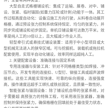
件，主要有两种类型：
大型自走式格栅铺设机：集成了运输、展卷、对中、铺
设、张紧、临时锚固(如重力压轮或针刺)功能于一体。其工
作过程高度自动化：设备沿施工方向行驶，从料卷自动展开
格栅，通过预设张力控制系统保持恒定、均匀的张紧力，并
同步完成铺设和初步固定。单机日铺设量可达数万平米，效
率是纯人工的10倍以上，且大幅减少作业人员。
轻型牵引式或悬挂式铺设装置：适用于中小型项目或大
型机械无法进入的狭窄区域。可与挖掘机、装载机或拖拉机
配套使用，实现半自动化铺设，效率同样远超纯人工。
2. 关键配套设备：准确连接与固定系统
专用连接器与安装工具：针对不同格栅类型(如焊接、冲
压节点)，开发专用的连接扣、U型钉、铆接工具或超声波焊
接机。这些工具能实现快速、可靠的纵向搭接，连接强度
高，操作速度远超手工绑扎或铁丝固定，且质量一致性好。
智能张紧与锚固设备：除了铺设机自带的张紧系统，对
于需要超 高预张力的特殊工程，可采用液压张紧器，准确
控制并保持张紧力，确保格栅在回填前处于最佳受力状态，