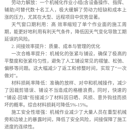
劳动力解放：一个机械化作业小组(含设备操作、指挥、
辅助)可替代数十名工人，极大缓解了劳动力短缺和成本上
涨的压力，尤其在大型、远程项目中优势显著。
天气窗口期利用：高 效率缩短了单个作业面的施工周
期，能更好地利用有利天气条件，降低因天气变化导致工期
延误的风险。
2. 间接效率提升：质量、成本与管理的优化
一次合格率提升：机械化的张紧与铺设，确保了极高的
平整度和张紧均匀性，避免了人工铺设常见的褶皱、松弛、
偏移等问题。这大幅减少了返工和修整时间，实现了“一次
做对”。
材料损耗率降低：准确的放样、对中和机械操作，减少
了因裁剪错误、铺设不当造成的格栅浪费。同时，快速的
“铺设-回填”衔接减少了材料因日晒、风损、意外钩挂而损
坏的概率。综合材料损耗可降低5%-15%。
施工安全性增强：机械作业减少了大量人员在重型机械
旁和边坡上的暴露时间，降低了安全风险，间接保障了施工
进度的连续性。