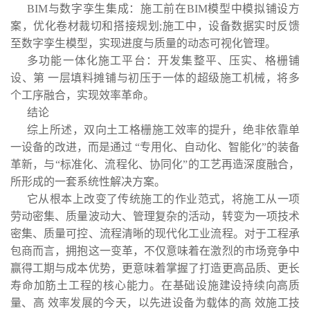
BIM与数字孪生集成：施工前在BIM模型中模拟铺设方
案，优化卷材裁切和搭接规划;施工中，设备数据实时反馈
至数字孪生模型，实现进度与质量的动态可视化管理。
多功能一体化施工平台：开发集整平、压实、格栅铺
设、第 一层填料摊铺与初压于一体的超级施工机械，将多
个工序融合，实现效率革命。
结论
综上所述，双向土工格栅施工效率的提升，绝非依靠单
一设备的改进，而是通过 “专用化、自动化、智能化”的装备
革新，与“标准化、流程化、协同化”的工艺再造深度融合，
所形成的一套系统性解决方案。
它从根本上改变了传统施工的作业范式，将施工从一项
劳动密集、质量波动大、管理复杂的活动，转变为一项技术
密集、质量可控、流程清晰的现代化工业流程。对于工程承
包商而言，拥抱这一变革，不仅意味着在激烈的市场竞争中
赢得工期与成本优势，更意味着掌握了打造更高品质、更长
寿命加筋土工程的核心能力。在基础设施建设持续向高质
量、高 效率发展的今天，以先进设备为载体的高 效施工技