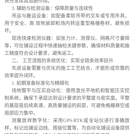
充分发挥其加筋作用。
3. 辅助与检测设备：保障质量与连续性
吊运与搬运设备：如配备柔软吊带的叉车或专用吊具，
用于安全、高 效地装卸和场内转运重型格栅卷材，避免损
坏。
现场快速检测仪器：如张力计、测厚仪、网格尺寸量规
等，可在铺设过程中快速抽检关键参数，确保材料质量和施
工精度符合设计要求，避免返工。
二、 工艺流程的系统优化：实现全链条效率跃升
先进设备需要与优化的施工工艺结合，才能形成完整的
效率提升闭环。
1. 前期准备标准化与精细化
场地整平与压实自动化：使用激光平地机和智能压实控
制系统，确保下承层达到设计要求的平整度与密实度。平整
的基层是后续高速、高质量铺设的前提，可避免格栅悬空或
局部应力集中。
测量放样数字化：采用GPS-RTK或全站仪进行准确放
样，标记出铺设边线、搭接位置等，为自动化铺设设备提供