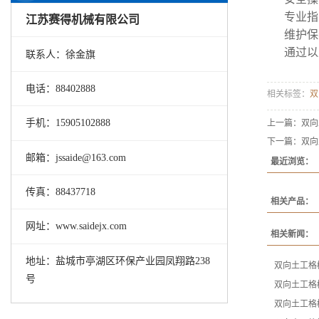
专业指
江苏赛得机械有限公司
维护保
通过以
联系人：徐金旗
电话：88402888
相关标签：
双
手机：15905102888
上一篇：
双向
下一篇：
双向
邮箱：jssaide@163.com
最近浏览：
传真：88437718
相关产品：
网址：www.saidejx.com
相关新闻：
地址：盐城市亭湖区环保产业园凤翔路238
双向土工格
号
双向土工格
双向土工格