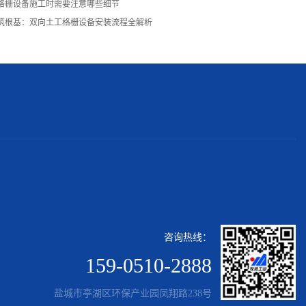
格栅设备施工时需要注意哪些细节
筑根基：双向土工格栅设备安装流程全解析
咨询热线：
159-0510-2888
盐城市亭湖区环保产业园凤翔路238号