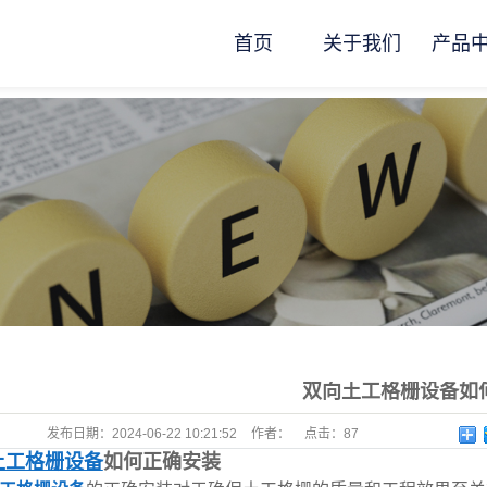
首页
关于我们
产品
双向土工格栅设备如
发布日期：
2024-06-22 10:21:52
作者：
点击：
87
土工格栅设备
如何正确安装