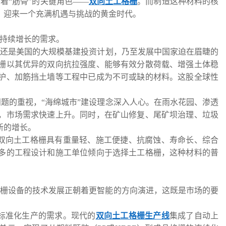
着“筋骨”的关键角色——
双向土工格栅
。而制造这种材料的核
，迎来一个充满机遇与挑战的黄金时代。
持续增长的需求。
议，还是美国的大规模基建投资计划，乃至发展中国家迫在眉睫的
栅以其优异的双向抗拉强度、能够有效分散荷载、增强土体稳
护、加筋挡土墙等工程中已成为不可或缺的材料。这股全球性
问题的重视，“海绵城市”建设理念深入人心。在雨水花园、渗透
，市场需求快速上升。同时，在矿山修复、尾矿坝治理、垃圾
新的增长。
双向土工格栅具有重量轻、施工便捷、抗腐蚀、寿命长、综合
多的工程设计和施工单位倾向于选择土工格栅，这种材料的普
栅设备的技术发展正朝着更智能的方向演进，这既是市场的要
标准化生产的需求。现代的
双向土工格栅生产线
集成了自动上