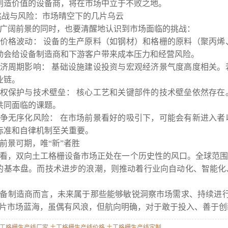
创造价值的设备商，将在市场中立于不败之地。
挑战与风险：市场晴空下的几片乌云
广阔前景的同时，也要清醒地认识到市场面临的挑战：
价格波动： 设备的生产原料（如钢材）和格栅的原料（聚丙烯
动会给设备制造商和下游客户带来成本压力和经营风险。
济周期影响： 基础设施建设投资与宏观经济景气度高度相关。
业链。
权保护与技术壁垒： 核心工艺和关键部件的技术壁垒依然存在
共同面临的课题。
争无序化风险： 在市场前景看好的吸引下，可能会有新进入者
标准和自律机制至关重要。
前景可期，唯“新”者胜
看，双向土工格栅设备市场正处在一个历史性的风口。全球范围
的基本盘。而技术进步的浪潮，则推动着行业向自动化、智能化
备制造商而言，未来属于那些能够敏锐洞察市场需求、持续进行
这片市场蓝海，虽偶有风浪，但航向明确，对于敢于投入、善于
工格栅生产线厂家
,
土工格栅生产线价格
,
土工格栅生产线定制