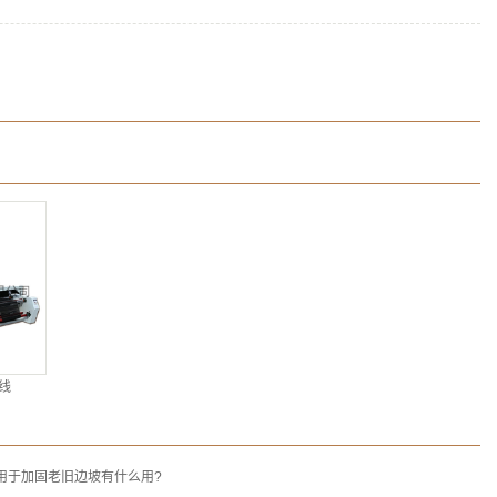
线
用于加固老旧边坡有什么用?