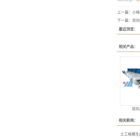
上一篇：
小格
下一篇：
双向
最近浏览：
相关产品：
双向
相关新闻：
土工格栅生