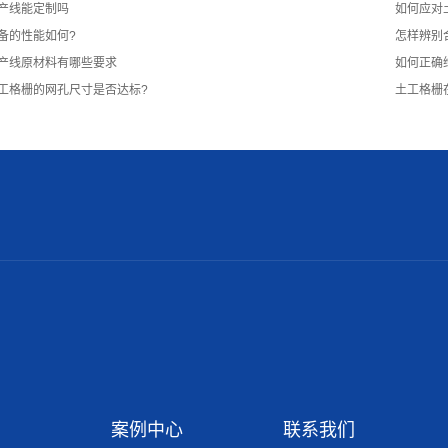
产线能定制吗
如何应对
备的性能如何?
怎样辨别
产线原材料有哪些要求
如何正确
工格栅的网孔尺寸是否达标?
土工格栅
案例中心
联系我们