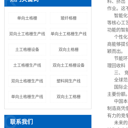
料、挤出
作业。这
智能化
单向土格栅
玻纤格栅
等核心工
功能的智
双向土工格栅生产线
单向土工格栅生产线
个性化
商能够提
土工格栅设备
双向土格栅
颖而出。
节能环
土工格栅生产线
双向土工格栅设备
理回收料
三、 
全球范
双向土格栅生产线
塑料网生产线
国际企
主要份额
单向土格栅生产线
双向土工格栅
中国本
制造商凭
C
有力的竞
联系我们
未来的