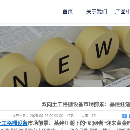
首页
关于我们
产品
双向土工格栅设备市场前景：基建狂潮
发布日期：
2025-09-25 00:00:00
作者：
点击：
75
土工格栅设备
市场前景：基建狂潮下的“织网者”迎来黄金