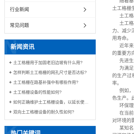
随着基
土工格栅
行业新闻
土工格
土工格
常见问题
力、减少
N
用寿命。
近年来
新闻资讯
的重要方
先进生
土工格栅用于加固老旧边坡有什么用?
为满足
怎样判断土工格栅的网孔尺寸是否达标?
的生产过
土工格栅在路基补强中有哪些作用?
率。
例如，
土工格栅设备的性能如何?
色生产。
如何正确维护土工格栅设备，以延长使用寿命
环保理
双向土工格栅设备的耐久性如何?
在当前
对环境的
K
某知名
热门关键词