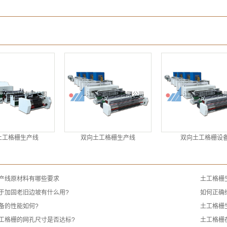
土工格栅生产线
双向土工格栅生产线
双向土工格栅设
产线原材料有哪些要求
土工格栅
于加固老旧边坡有什么用?
如何正确
备的性能如何?
土工格栅
工格栅的网孔尺寸是否达标?
土工格栅