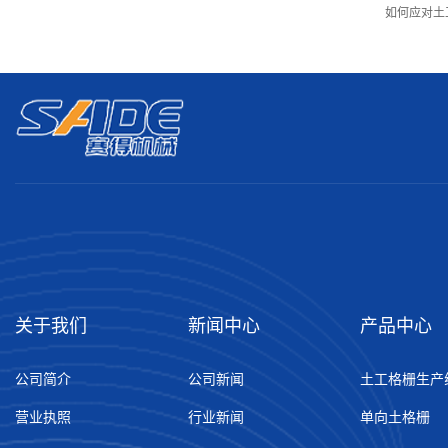
如何应对土
关于我们
新闻中心
产品中心
公司简介
公司新闻
土工格栅生产
营业执照
行业新闻
单向土格栅