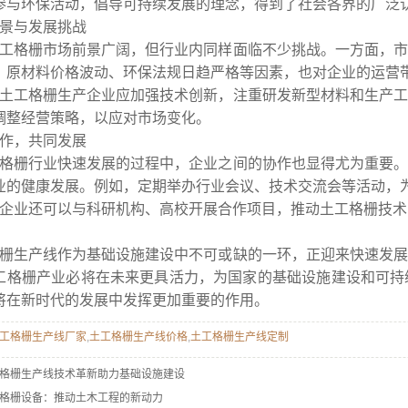
参与环保活动，倡导可持续发展的理念，得到了社会各界的广泛
景与发展挑战
工格栅市场前景广阔，但行业内同样面临不少挑战。一方面，市
，原材料价格波动、环保法规日趋严格等因素，也对企业的运营
土工格栅生产企业应加强技术创新，注重研发新型材料和生产工
调整经营策略，以应对市场变化。
作，共同发展
格栅行业快速发展的过程中，企业之间的协作也显得尤为重要。
业的健康发展。例如，定期举办行业会议、技术交流会等活动，
企业还可以与科研机构、高校开展合作项目，推动土工格栅技术
栅生产线作为基础设施建设中不可或缺的一环，正迎来快速发展
工格栅产业必将在未来更具活力，为国家的基础设施建设和可持
将在新时代的发展中发挥更加重要的作用。
工格栅生产线厂家
,
土工格栅生产线价格
,
土工格栅生产线定制
格栅生产线技术革新助力基础设施建设
格栅设备：推动土木工程的新动力