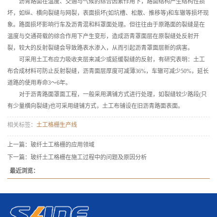
沥青路面在温度、交通与气候的综合因素作用下，路面结构产生结构性损
坏，如纵、横向裂缝与网裂，表面损坏(如坑槽、松散、推移等)和车辙等损坏现
象。路面损坏影响行车及沥青混和料罩面处理。但往往由于原路面的裂缝是在
温度与交通荷载的综合作用下产生变形，造成沥青罩面层在原裂缝处反射开
裂，较大的反射裂缝会导致路表水渗入，从而引起沥青罩面层新的病害。
可采用土工布应力吸收夹层来减少或延缓裂缝的反射，有研究表明：土工
布合成材料可防止反射裂缝，沥青面层厚度可减薄36%，车辙可减少50%，延长
道路的使用寿命3～6年。
对于沥青路面罩面工程，一般采用满铺方式进行处理，如裂缝较少路段(只
有少量横向裂缝)也可采用缝铺方式，土工布铺设在旧沥青路面表面。
相关标签：
土工格栅生产线
上一篇：
玻纤土工格栅的应用领域
下一篇：
玻纤土工格栅在施工过程中的问题及原因分析
最近浏览：