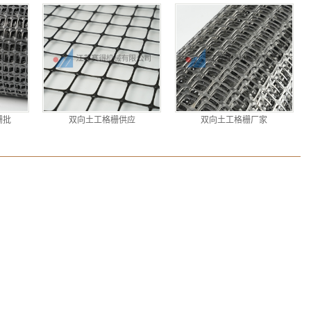
栅批
双向土工格栅供应
双向土工格栅厂家