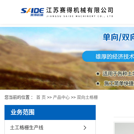
您当前的位置 ：
首 页
>>
产品中心
>>
双向土格栅
业务范围
土工格栅生产线