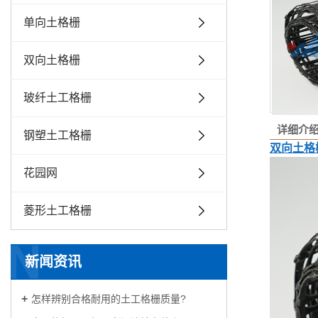
单向土格栅
双向土格栅
玻纤土工格栅
详细介
钢塑土工格栅
双向土格
花园网
菱形土工格栅
N
新闻资讯
怎样辨别合格耐用的土工格栅质量?