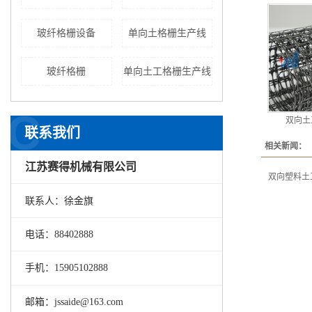
玻纤格栅设备
单向土格栅生产线
玻纤格栅
单向土工格栅生产线
C
双向土
联系我们
相关新闻：
江苏赛得机械有限公司
双向塑料土
联系人：徐金旗
电话：88402888
手机：15905102888
邮箱：jssaide@163.com