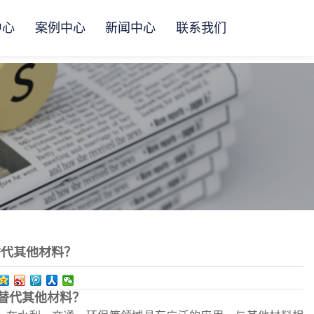
中心
案例中心
新闻中心
联系我们
替代其他材料？
替代其他材料？