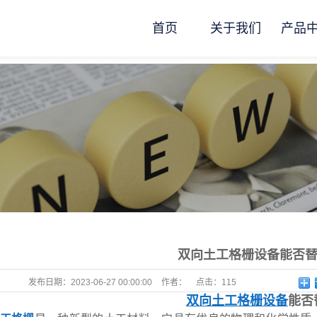
首页
关于我们
产品
双向土工格栅设备能否
发布日期：
2023-06-27 00:00:00
作者：
点击：
115
双向土工格栅设备
能否