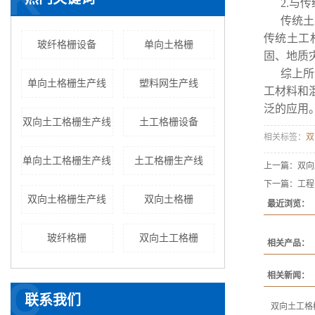
2.与
传统土
传统土工
玻纤格栅设备
单向土格栅
固、地质
综上所
单向土格栅生产线
塑料网生产线
工材料和
泛的应用
双向土工格栅生产线
土工格栅设备
相关标签：
双
单向土工格栅生产线
土工格栅生产线
上一篇：
双向
下一篇：
工程
双向土格栅生产线
双向土格栅
最近浏览：
玻纤格栅
双向土工格栅
相关产品：
相关新闻：
C
联系我们
双向土工格