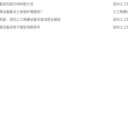
备如何提升材料耐久性
双向土工
栅设备解决土地保护难题吗？
土工格栅
根基：双向土工格栅设备安装流程全解析
双向土工
栅设备适用于哪些地质条件
双向土工