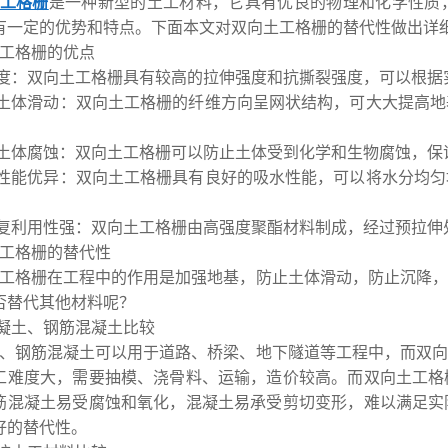
工格栅
是一种新型的土工材料，它具有优良的物理和化学性质
有一定的优势和特点。下面本文对双向土工格栅的替代性做出详
工格栅的优点
强度：双向土工格栅具有较高的拉伸强度和抗撕裂强度，可以根
止土体滑动：双向土工格栅的纤维方向呈网状结构，可大大提高
。
止土体腐蚀：双向土工格栅可以防止土体受到化学和生物腐蚀，
水性能优异：双向土工格栅具有良好的吸水性能，可以将水分均
。
重复利用性强：双向土工格栅由高强度聚酯材料制成，经过预拉
工格栅的替代性
工格栅在工程中的作用是加强地基，防止土体滑动，防止沉降，
否替代其他材料呢？
混凝土、钢筋混凝土比较
、钢筋混凝土可以用于道路、桥梁、地下隧道等工程中，而双向
工难度大，需要抽模、浇骨料、运输，造价较高。而双向土工格
筋混凝土易受腐蚀和氧化，混凝土易承受剪切变形，难以满足实
好的替代性。