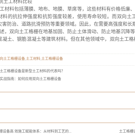
传统土工材料比较
工材料包括薄膜、地布、地膜、草席等，这些材料有价格低廉、
材料的抗拉伸强度和抗剪强度较差，使用寿命较短。而双向土
灾害防治、道路抗滑预防等重要领域。因此，在需要高强度和长
述，双向土工格栅在地基加固、防止土体滑动、防止地基沉降等
混凝土、钢筋混凝土等建筑材料。但在其他领域中，双向土工格
。
向土工格栅设备
,
土工材料
,
土工格栅设备
土工格栅设备是新型土工材料的代表吗？
实战指南：如何应用双向土工格栅设备
栅设备高 效施工赋能体系：从材料到工艺的...
土工格栅