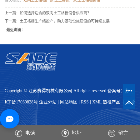
相关标签：
双向土工格栅厂家
,
土工格栅厂家
,
土工格栅价格
上一篇：
如何选择适合的双向土工格栅设备供应商？
下一篇：
土工格栅生产线投产，助力基础设施建设的可持续发展
最近浏览：
Copyright © 江苏赛得机械有限公司 All rights reserved 备案号：
苏
ICP备17039828号
企业分站
|
网站地图
|
RSS
|
XML
热推产品
| 主营
区域：
电话
地址
留言