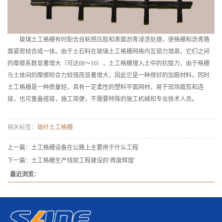
玻璃土工格栅有时配合自粘感压胶和表面沥青浸渍处理，使格栅和沥青路
面紧密结合成一体。由于土石料在玻璃土工格栅网格内互锁力增高，它们之间
的摩擦系数显著增大（可达08～10），土工格栅埋入土中的抗拔力，由于格栅
与土体间的摩擦咬合力较强而显著增大，因此它是一种很好的加筋材料。同时
土工格栅是一种质量轻，具有一定柔性的塑料平面网材，易于现场裁剪和连
接，也可重叠搭接，施工简便，不需要特殊的施工机械和专业技术人员。
相关标签：
玻纤土工格栅
上一篇：
土工格栅设备在公路上主要用于什么工程
下一篇：
土工格栅生产线就工程建设的‘再度辉煌’
最近浏览：