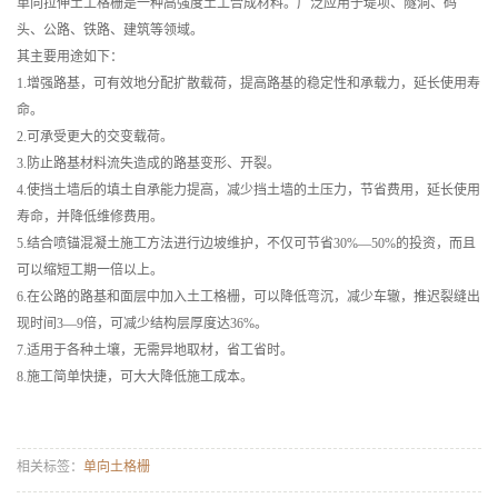
单向拉伸土工格栅是一种高强度土工合成材料。广泛应用于堤坝、隧洞、码
头、公路、铁路、建筑等领域。
其主要用途如下：
1.增强路基，可有效地分配扩散载荷，提高路基的稳定性和承载力，延长使用寿
命。
2.可承受更大的交变载荷。
3.防止路基材料流失造成的路基变形、开裂。
4.使挡土墙后的填土自承能力提高，减少挡土墙的土压力，节省费用，延长使用
寿命，并降低维修费用。
5.结合喷锚混凝土施工方法进行边坡维护，不仅可节省30%—50%的投资，而且
可以缩短工期一倍以上。
6.在公路的路基和面层中加入土工格栅，可以降低弯沉，减少车辙，推迟裂缝出
现时间3—9倍，可减少结构层厚度达36%。
7.适用于各种土壤，无需异地取材，省工省时。
8.施工简单快捷，可大大降低施工成本。
相关标签：
单向土格栅